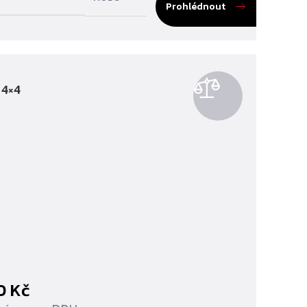
Prohlédnout
 4×4
00
Kč