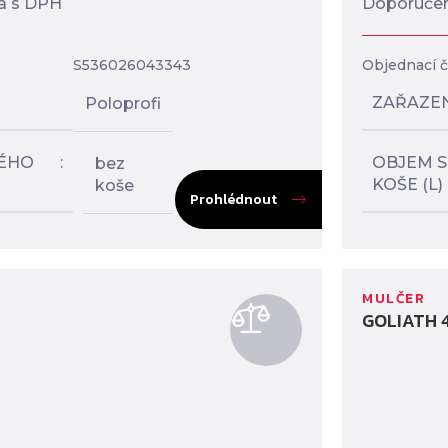
a s DPH
Doporučen
S536026043343
Objednací čí
ZAŘAZE
Poloprofi
ÉHO
OBJEM 
bez
KOŠE (L)
koše
Prohlédnout
MULČER
GOLIATH 