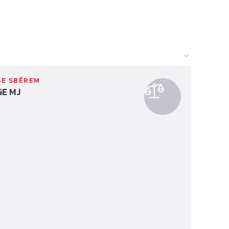
SE SBĚREM
E MJ