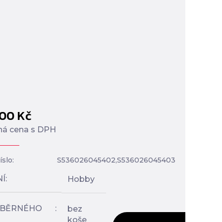
900
Kč
á cena s DPH
slo:
S536026045402,S536026045403
NÍ
Hobby
SBĚRNÉHO
bez
koše