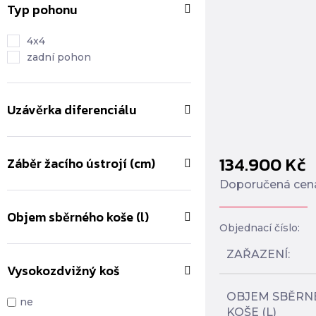
Typ pohonu
4x4
zadní pohon
Uzávěrka diferenciálu
134.900
Kč
Záběr žacího ústrojí (cm)
Doporučená cen
Objem sběrného koše (l)
Objednací číslo:
ZAŘAZENÍ
Vysokozdvižný koš
OBJEM SBĚRN
ne
KOŠE (L)