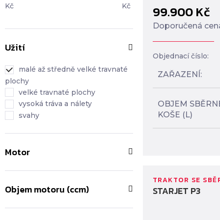
Kč
Kč
99.900
Kč
Doporučená cen
Užití
Objednací číslo:
malé až středně velké travnaté
ZAŘAZENÍ
plochy
velké travnaté plochy
OBJEM SBĚRN
vysoká tráva a nálety
KOŠE (L)
svahy
Motor
TRAKTOR SE SBĚ
Objem motoru (ccm)
STARJET P3