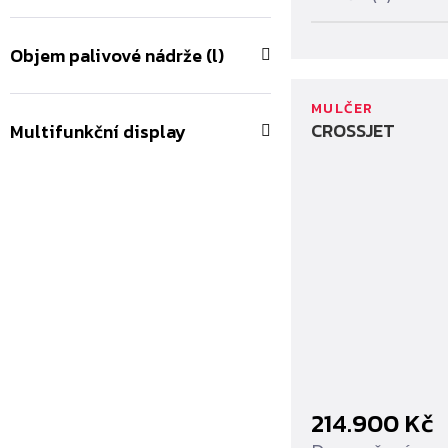
Objem palivové nádrže (l)
MULČER
CROSSJET
Multifunkční display
214.900
Kč