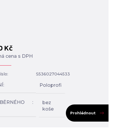
00
Kč
á cena s DPH
slo:
S536027044533
NÍ
Poloprofi
SBĚRNÉHO
bez
koše
Prohlédnout