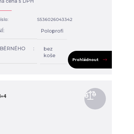
á cena s DPH
slo:
S536026043342
NÍ
Poloprofi
SBĚRNÉHO
bez
koše
Prohlédnout
4×4