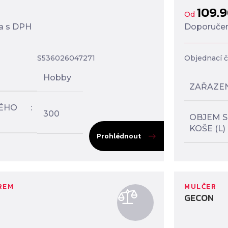
109.
Od
a s DPH
Doporučen
S536026047271
Objednací čí
Hobby
ZAŘAZE
ÉHO
300
OBJEM 
KOŠE (L)
Prohlédnout
REM
MULČER
GECON