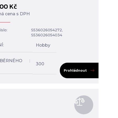
900
Kč
á cena s DPH
slo:
S536026054272,
S536026054034
NÍ
Hobby
SBĚRNÉHO
300
Prohlédnout