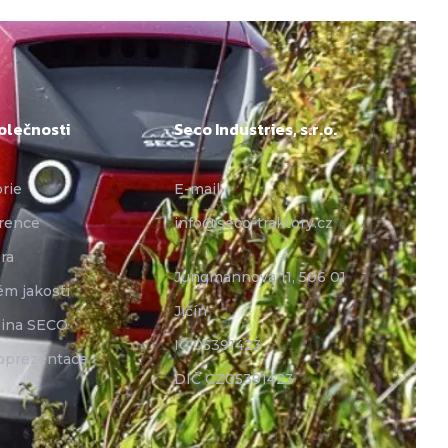
olečnosti
Seco Industries, s.r.o.
orie
E-mail:
rence
info@seco-traktory.cz
ra
Jungmannova 11, 506 01
ém jakosti
Jičín
ina SECO
IČ 05391423
oprezentace
DIČ CZ05391423