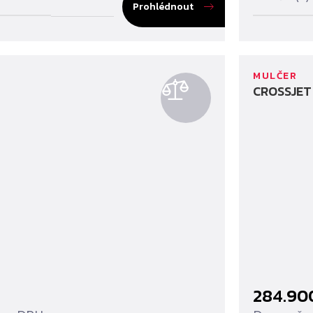
Prohlédnout
MULČER
CROSSJET
284.9