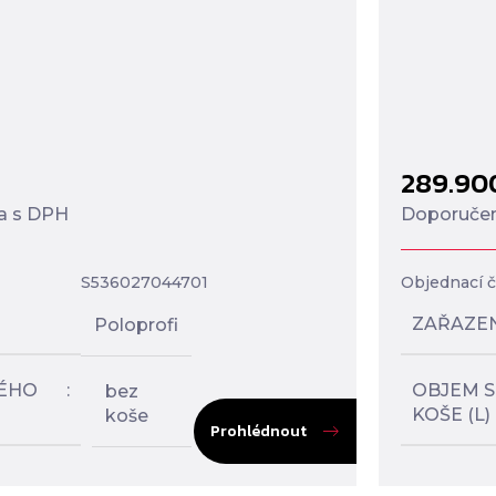
289.9
a s DPH
Doporučen
S536027044701
Objednací čí
ZAŘAZE
Poloprofi
ÉHO
OBJEM 
bez
KOŠE (L)
koše
Prohlédnout