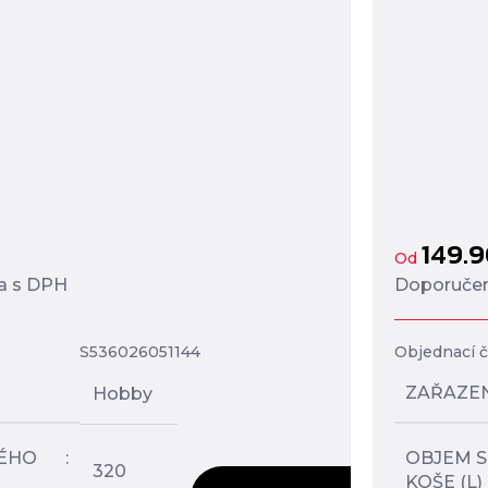
149.
Od
a s DPH
Doporučen
S536026051144
Objednací čí
ZAŘAZE
Hobby
ÉHO
OBJEM 
320
KOŠE (L)