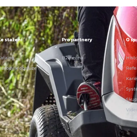
Ke stažení
Pro partnery
O sp
atalog
B2B zóna
Hist
ávody k obsluze
Refe
Karié
Syst
Skup
Vide