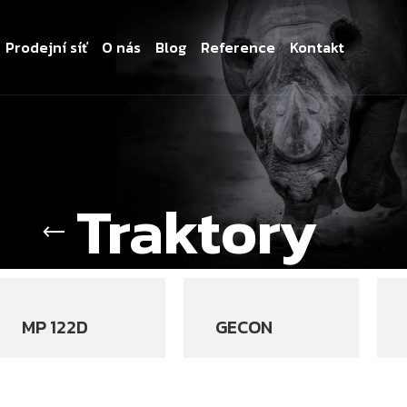
Prodejní síť
O nás
Blog
Reference
Kontakt
Traktory
MP 122D
GECON