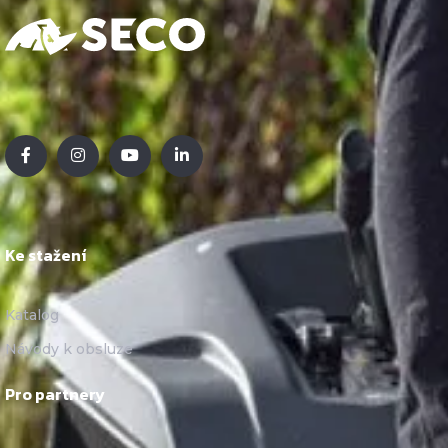
Ke stažení
Katalog
Návody k obsluze
Pro partnery