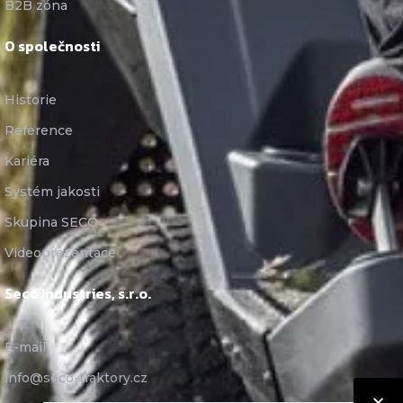
B2B zóna
O společnosti
Historie
Reference
Kariéra
Systém jakosti
Skupina SECO
Videoprezentace
Seco Industries, s.r.o.
E-mail:
info@seco-traktory.cz