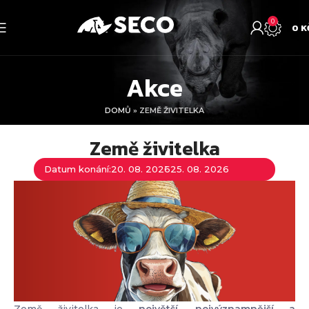
0
0
K
Akce
DOMŮ
»
ZEMĚ ŽIVITELKA
Země živitelka
Datum konání:
20. 08. 2026
25. 08. 2026
Země živitelka je
největší, nejvýznamnější a