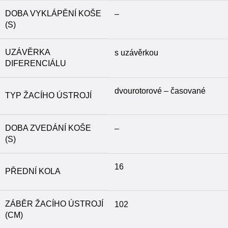
DOBA VYKLÁPĚNÍ KOŠE
–
(S)
UZÁVĚRKA
s uzávěrkou
DIFERENCIÁLU
dvourotorové – časované
TYP ŽACÍHO ÚSTROJÍ
DOBA ZVEDÁNÍ KOŠE
–
(S)
16
PŘEDNÍ KOLA
ZÁBĚR ŽACÍHO ÚSTROJÍ
102
(CM)