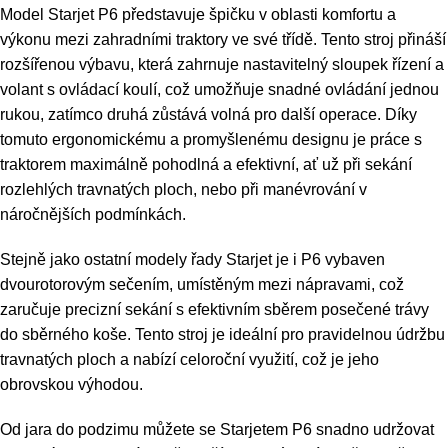
Model Starjet P6 představuje špičku v oblasti komfortu a
výkonu mezi zahradními traktory ve své třídě. Tento stroj přináší
rozšířenou výbavu, která zahrnuje nastavitelný sloupek řízení a
volant s ovládací koulí, což umožňuje snadné ovládání jednou
rukou, zatímco druhá zůstává volná pro další operace. Díky
tomuto ergonomickému a promyšlenému designu je práce s
traktorem maximálně pohodlná a efektivní, ať už při sekání
rozlehlých travnatých ploch, nebo při manévrování v
náročnějších podmínkách.
Stejně jako ostatní modely řady Starjet je i P6 vybaven
dvourotorovým sečením, umístěným mezi nápravami, což
zaručuje precizní sekání s efektivním sběrem posečené trávy
do sběrného koše. Tento stroj je ideální pro pravidelnou údržbu
travnatých ploch a nabízí celoroční využití, což je jeho
obrovskou výhodou.
Od jara do podzimu můžete se Starjetem P6 snadno udržovat