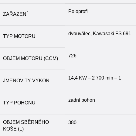
Poloprofi
ZAŘAZENÍ
dvouválec, Kawasaki FS 691
TYP MOTORU
726
OBJEM MOTORU (CCM)
14,4 KW – 2 700 min – 1
JMENOVITÝ VÝKON
zadní pohon
TYP POHONU
OBJEM SBĚRNÉHO
380
KOŠE (L)