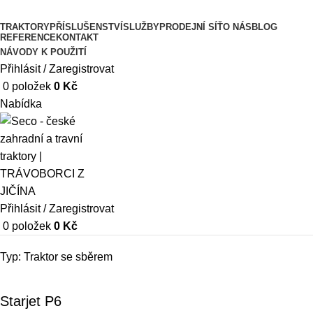
TRAKTORY
PŘÍSLUŠENSTVÍ
SLUŽBY
PRODEJNÍ SÍŤ
O NÁS
BLOG
REFERENCE
KONTAKT
NÁVODY K POUŽITÍ
Přihlásit / Zaregistrovat
0
položek
0
Kč
Nabídka
Přihlásit / Zaregistrovat
0
položek
0
Kč
Typ:
Traktor se sběrem
Starjet P6