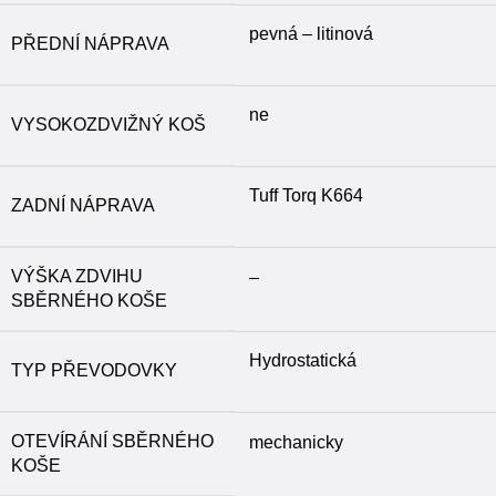
pevná – litinová
PŘEDNÍ NÁPRAVA
ne
VYSOKOZDVIŽNÝ KOŠ
Tuff Torq K664
ZADNÍ NÁPRAVA
VÝŠKA ZDVIHU
–
SBĚRNÉHO KOŠE
Hydrostatická
TYP PŘEVODOVKY
OTEVÍRÁNÍ SBĚRNÉHO
mechanicky
KOŠE