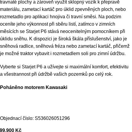
travnaté plochy a zároveň využít sklopný vozík k přepravě
materiálu, zametací kartáč pro úklid zpevněných ploch, nebo
rozmetadlo pro aplikaci hnojiva či travní směsi. Na podzim
oceníte jeho výkonnost při sběru listí, zatímco v zimních
měsících se Starjet P6 stává neocenitelným pomocníkem při
úklidu sněhu. K dispozici je široká škála příslušenství, jako je
sněhová radlice, sněhová fréza nebo zametací kartáč, přičemž
je možné traktor vybavit i rozmetadlem soli pro zimní údržbu.
Vyberte si Starjet P6 a užívejte si maximální komfort, efektivitu
a všestrannost při údržbě vašich pozemků po celý rok.
Poháněno motorem Kawasaki
Objednací číslo: S536026051296
99.900
Kč