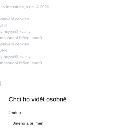
co Industries, s.r.o. ©
2026
stavení cookies
DPR
ly nejvyšší kvality
mosoudní řešení sporů
stavení cookies
DPR
ly nejvyšší kvality
mosoudní řešení sporů
Chci ho vidět osobně
Jméno