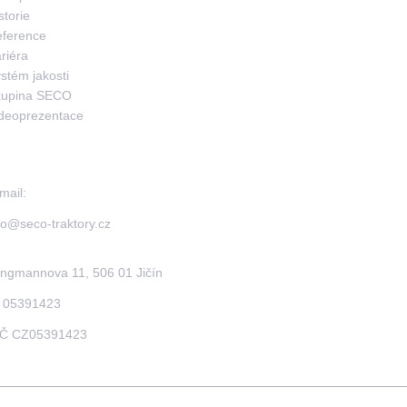
storie
ference
riéra
stém jakosti
kupina SECO
deoprezentace
co Industries, s.r.o.
mail:
fo@seco-traktory.cz
ngmannova 11, 506 01 Jičín
 05391423
IČ CZ05391423