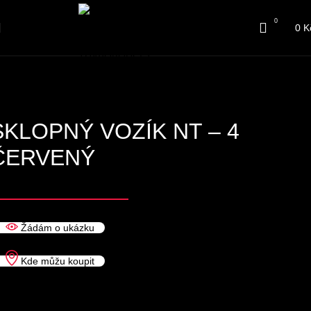
0
0
K
SKLOPNÝ VOZÍK NT – 4
ČERVENÝ
Žádám o ukázku
Kde můžu koupit