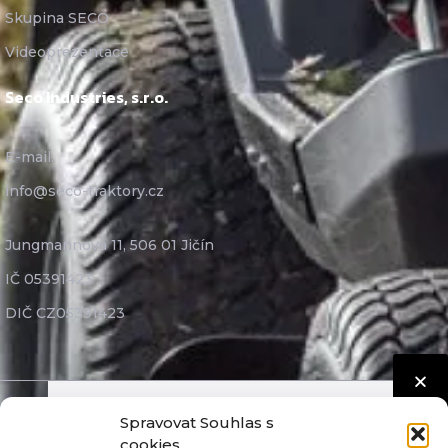
Skupina SECO
Videoprezentace
Seco Industries, s.r.o.
E-mail:
info@seco-traktory.cz
Jungmannova 11, 506 01 Jičín
IČ 05391423
DIČ CZ05391423
Spravovat Souhlas s
Seco Industries, s.r.o. ©
2026
Nastavení cookies
cookies