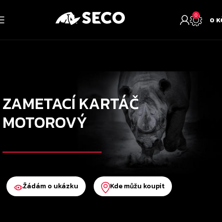
0
0
K
ZAMETACÍ KARTÁČ
MOTOROVÝ
Žádám o ukázku
Kde můžu koupit