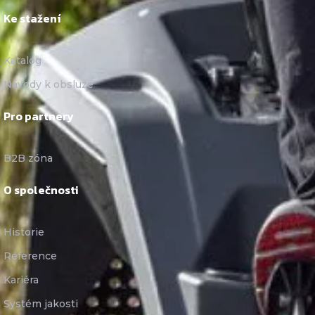
Ke stažení
Katalog
Návody k obsluze
Pro partnery
B2B zóna
O společnosti
Historie
Reference
Kariéra
Systém jakosti