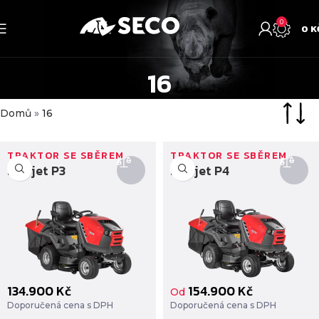
0
0
K
16
Domů
»
16
TRAKTOR SE SBĚREM
TRAKTOR SE SBĚREM
Starjet P3
Starjet P4
134.900
Kč
154.900
Kč
Od
Doporučená cena s DPH
Doporučená cena s DPH