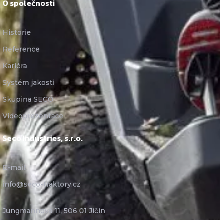
O společnosti
Historie
Reference
Kariéra
Systém jakosti
Skupina SECO
Videoprezentace
Seco Industries, s.r.o.
E-mail:
info@seco-traktory.cz
Jungmannova 11, 506 01 Jičín