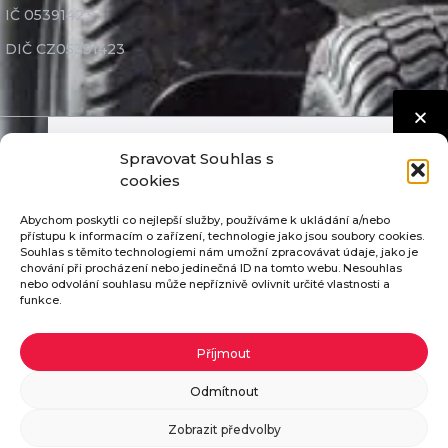
IČ 05391423
DIČ CZ05391423
Spravovat Souhlas s
Seco Industries, s.r.o. ©
2026
Nastavení cookies
cookies
GDPR
Abychom poskytli co nejlepší služby, používáme k ukládání a/nebo
Díly nejvyšší kvality
přístupu k informacím o zařízení, technologie jako jsou soubory cookies.
Souhlas s těmito technologiemi nám umožní zpracovávat údaje, jako je
Mimosoudní řešení sporů
chování při procházení nebo jedinečná ID na tomto webu. Nesouhlas
nebo odvolání souhlasu může nepříznivě ovlivnit určité vlastnosti a
funkce.
Pošleme vám katalog ZDARMA
Příjmout
Pokud vyplníte potřebné údaje, zašleme vám
Odmítnout
katalog našich traktorů zdarma.
Zobrazit předvolby