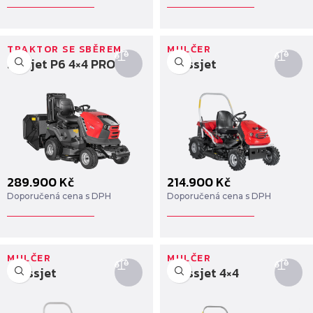
TRAKTOR SE SBĚREM
MULČER
Starjet P6 4×4 PRO
Crossjet
289.900
Kč
214.900
Kč
Doporučená cena s DPH
Doporučená cena s DPH
MULČER
MULČER
Crossjet
Crossjet 4×4