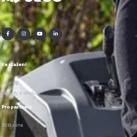
Ke stažení
Katalog
Návody k obsluze
Pro partnery
B2B zóna