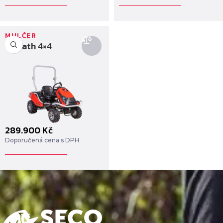
MULČER
Goliath 4×4
289.900
Kč
Doporučená cena s DPH