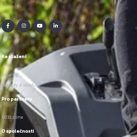
Ke stažení
Katalog
Návody k obsluze
Pro partnery
B2B zóna
O společnosti