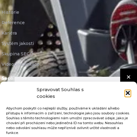
Historie
Reference
Kariéra
Systém jakosti
Skupina SECO
Videoprezentace
Seco Industries, s.r.o.
Spravovat Souhlas s
cookies
E-mail:
info@seco-traktory.cz
Abychom poskytli co nejlepší služby, používáme k ukládání a/nebo
přístupu k informacím o zařízení, technologie jako jsou soubory cookies.
Souhlas s těmito technologiemi nám umožní zpracovávat údaje, jako je
Jungmannova 11, 506 01 Jičín
chování při procházení nebo jedinečná ID na tomto webu. Nesouhlas
nebo odvolání souhlasu může nepříznivě ovlivnit určité vlastnosti a
funkce.
IČ 05391423