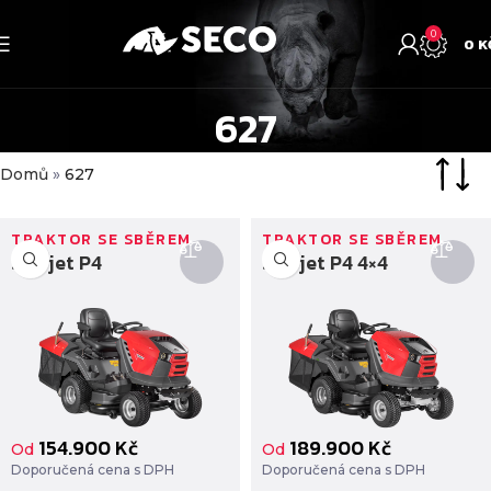
0
0
K
627
Domů
»
627
TRAKTOR SE SBĚREM
TRAKTOR SE SBĚREM
Starjet P4
Starjet P4 4×4
154.900
Kč
189.900
Kč
Od
Od
Doporučená cena s DPH
Doporučená cena s DPH