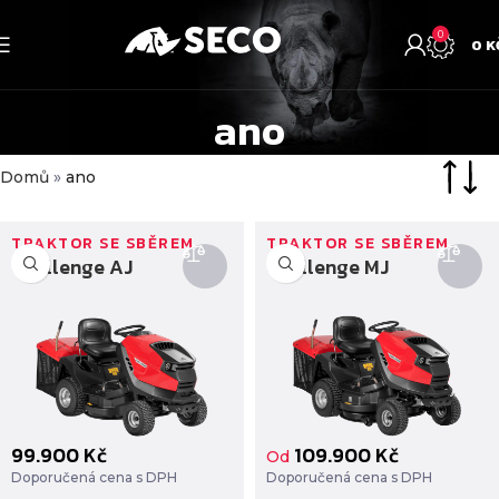
0
0
K
ano
Domů
»
ano
TRAKTOR SE SBĚREM
TRAKTOR SE SBĚREM
Challenge AJ
Challenge MJ
99.900
Kč
109.900
Kč
Od
Doporučená cena s DPH
Doporučená cena s DPH