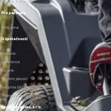
Návody k obsluze
Pro partnery
B2B zóna
O společnosti
Historie
Reference
Kariéra
Systém jakosti
Skupina SECO
Videoprezentace
Seco Industries, s.r.o.