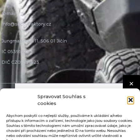
E-mail:
info@seco-traktory.cz
Jungmannova 11, 506 01 Jičín
IČ 05391423
DIČ CZ05391423
Spravovat Souhlas s
Seco Industries, s.r.o. ©
2026
Nastavení cookies
cookies
GDPR
Abychom poskytli co nejlepší služby, používáme k ukládání a/nebo
Díly nejvyšší kvality
přístupu k informacím o zařízení, technologie jako jsou soubory cookies.
Souhlas s těmito technologiemi nám umožní zpracovávat údaje, jako je
Mimosoudní řešení sporů
chování při procházení nebo jedinečná ID na tomto webu. Nesouhlas
nebo odvolání souhlasu může nepříznivě ovlivnit určité vlastnosti a