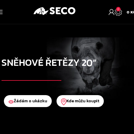
0
0
K
SNĚHOVÉ ŘETĚZY 20“
Žádám o ukázku
Kde můžu koupit