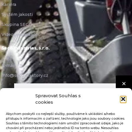
Kariéra
Systém jakosti
Skupina SECO
Videoprezentace
Seco Industries, s.r.o.
E-mail:
info@seco-traktory.cz
Jungmannova 11, 506 01 Jičín
Spravovat Souhlas s
IČ 05391423
cookies
DIČ CZ05391423
Abychom poskytli co nejlepší služby, používáme k ukládání a/nebo
přístupu k informacím o zařízení, technologie jako jsou soubory cookies.
Souhlas s těmito technologiemi nám umožní zpracovávat údaje, jako je
chování při procházení nebo jedinečná ID na tomto webu. Nesouhlas