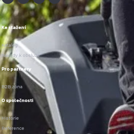
Ke stažení
Katalog
Návody k obsluze
Pro partnery
B2B zóna
O společnosti
Historie
Reference