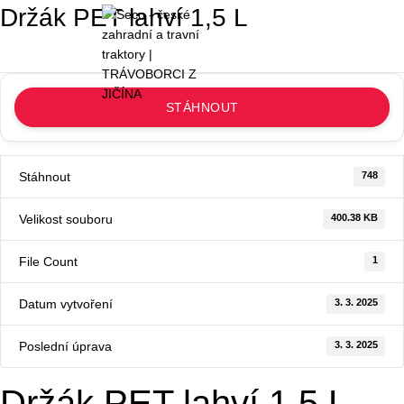
Držák PET lahví 1,5 L
0
0
K
STÁHNOUT
Stáhnout
748
Velikost souboru
400.38 KB
File Count
1
Datum vytvoření
3. 3. 2025
Poslední úprava
3. 3. 2025
Držák PET lahví 1,5 L