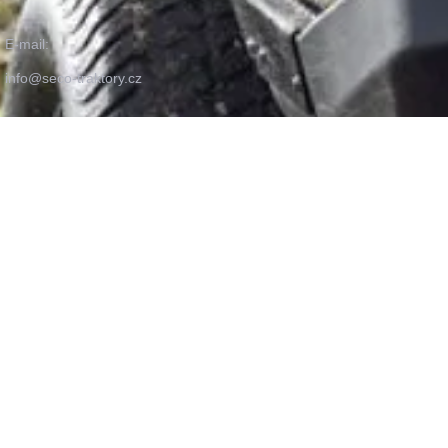
E-mail:
info@seco-traktory.cz
Jungmannova 11, 506 01 Jičín
IČ 05391423
DIČ CZ05391423
Seco Industries, s.r.o. ©
2026
Nastavení cookies
GDPR
Díly nejvyšší kvality
Mimosoudní řešení sporů