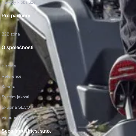
Návody k obsluze
Pro partnery
B2B zóna
O společnosti
Historie
Reference
Kariéra
Systém jakosti
Skupina SECO
Videoprezentace
Seco Industries, s.r.o.