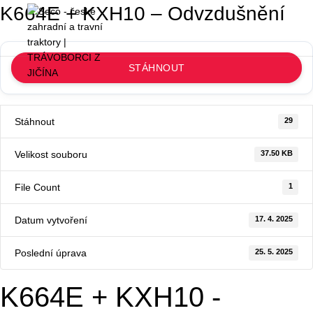
K664E + KXH10 – Odvzdušnění
Přihlásit / Zaregistrovat
0
STÁHNOUT
Stáhnout
29
Velikost souboru
37.50 KB
File Count
1
Datum vytvoření
17. 4. 2025
Poslední úprava
25. 5. 2025
K664E + KXH10 -