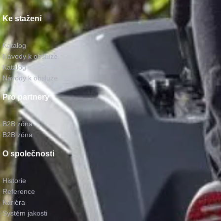
Ke stažení
Katalog
Návody k obsluze
Katalog
Návody k obsluze
Pro partnery
B2B zóna
B2B zóna
O společnosti
Historie
Reference
Kariéra
Systém jakosti