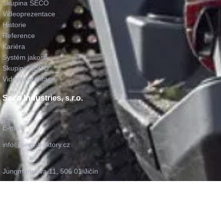
Skupina SECO
Videoprezentace
Historie
Reference
Kariéra
Systém jakosti
Skupina SECO
Videoprezentace
Seco Industries, s.r.o.
E-mail:
info@seco-traktory.cz
Jungmannova 11, 506 01 Jičín
IČ 05391423
DIČ CZ05391423