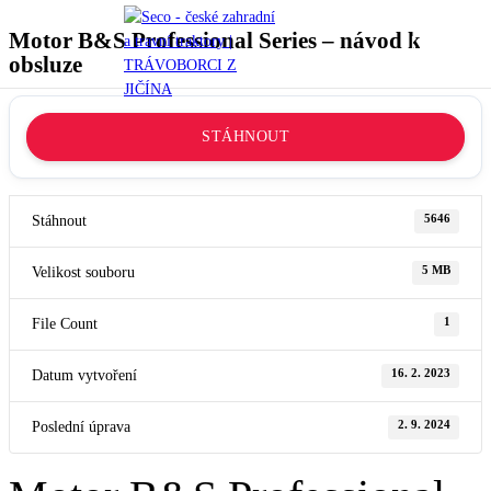
0
Motor B&S Professional Series – návod k
0
K
obsluze
STÁHNOUT
Stáhnout
5646
Velikost souboru
5 MB
File Count
1
Datum vytvoření
16. 2. 2023
Poslední úprava
2. 9. 2024