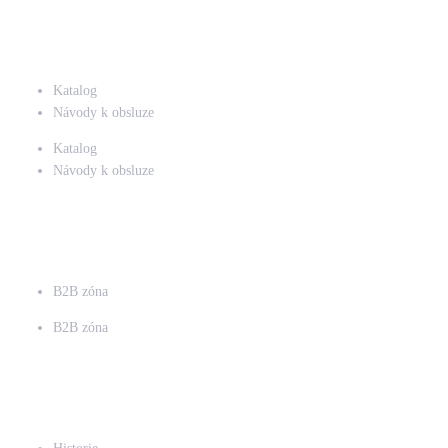
Ke stažení
Katalog
Návody k obsluze
Katalog
Návody k obsluze
Pro partnery
B2B zóna
B2B zóna
O společnosti