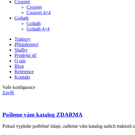
Crossjet
Crossjet
Crossjet 4×4
Goliath
Goliath
Goliath 4×4
Traktory
Příslušenství
Služby
Prodejní síť
O nás
Blog
Reference
Kontakt
Vaše konfigurace
Zavřít
Pošleme vám katalog ZDARMA
Pokud vyplníte potřebné údaje, zašleme vám katalog našich traktorů 