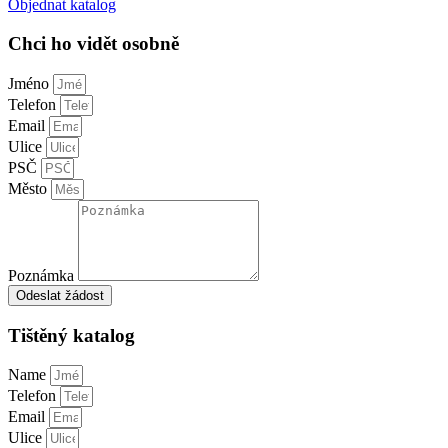
Objednat katalog
Chci ho vidět osobně
Jméno
Telefon
Email
Ulice
PSČ
Město
Poznámka
Odeslat žádost
Tištěný katalog
Name
Telefon
Email
Ulice