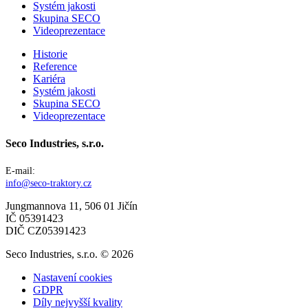
Systém jakosti
Skupina SECO
Videoprezentace
Historie
Reference
Kariéra
Systém jakosti
Skupina SECO
Videoprezentace
Seco Industries, s.r.o.
E-mail:
info@seco-traktory.cz
Jungmannova 11, 506 01 Jičín
IČ 05391423
DIČ CZ05391423
Seco Industries, s.r.o. ©
2026
Nastavení cookies
GDPR
Díly nejvyšší kvality