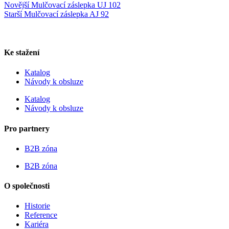
Novější
Mulčovací záslepka UJ 102
Starší
Mulčovací záslepka AJ 92
Ke stažení
Katalog
Návody k obsluze
Katalog
Návody k obsluze
Pro partnery
B2B zóna
B2B zóna
O společnosti
Historie
Reference
Kariéra