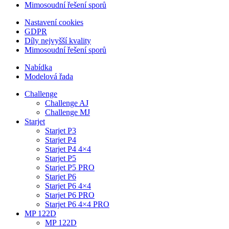
Mimosoudní řešení sporů
Nastavení cookies
GDPR
Díly nejvyšší kvality
Mimosoudní řešení sporů
Nabídka
Modelová řada
Challenge
Challenge AJ
Challenge MJ
Starjet
Starjet P3
Starjet P4
Starjet P4 4×4
Starjet P5
Starjet P5 PRO
Starjet P6
Starjet P6 4×4
Starjet P6 PRO
Starjet P6 4×4 PRO
MP 122D
MP 122D