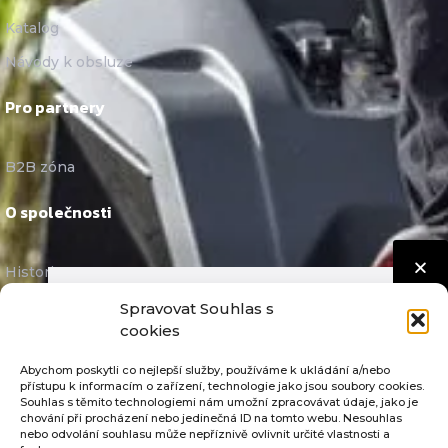
Katalog
Návody k obsluze
Pro partnery
B2B zóna
O společnosti
Historie
Reference
Spravovat Souhlas s
cookies
Kariéra
Abychom poskytli co nejlepší služby, používáme k ukládání a/nebo
Systém jakosti
přístupu k informacím o zařízení, technologie jako jsou soubory cookies.
Souhlas s těmito technologiemi nám umožní zpracovávat údaje, jako je
Skupina SECO
chování při procházení nebo jedinečná ID na tomto webu. Nesouhlas
nebo odvolání souhlasu může nepříznivě ovlivnit určité vlastnosti a
Videoprezentace