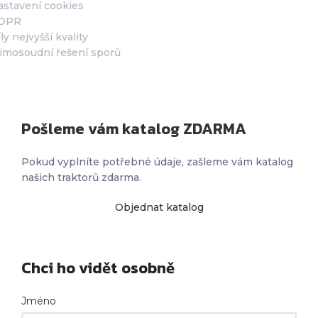
astavení cookies
DPR
ly nejvyšší kvality
imosoudní řešení sporů
Pošleme vám katalog ZDARMA
Pokud vyplníte potřebné údaje, zašleme vám katalog
našich traktorů zdarma.
Objednat katalog
Chci ho vidět osobně
Jméno