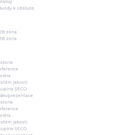
atalog
ávody k obsluze
ro partnery
2B zóna
2B zóna
 společnosti
storie
eference
riéra
ystém jakosti
kupina SECO
ideoprezentace
storie
eference
riéra
ystém jakosti
kupina SECO