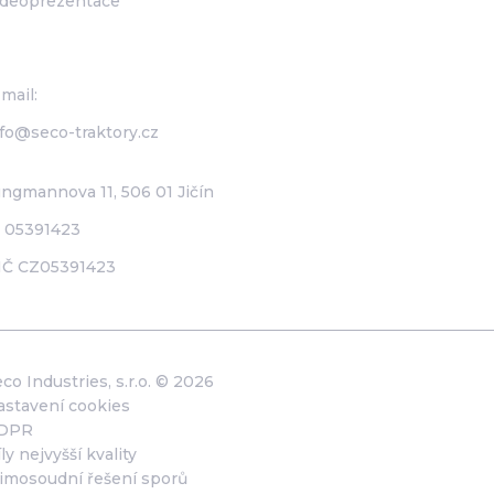
ideoprezentace
co Industries, s.r.o.
mail:
nfo@seco-traktory.cz
ngmannova 11, 506 01 Jičín
Č 05391423
IČ CZ05391423
co Industries, s.r.o. ©
2026
astavení cookies
DPR
ly nejvyšší kvality
imosoudní řešení sporů