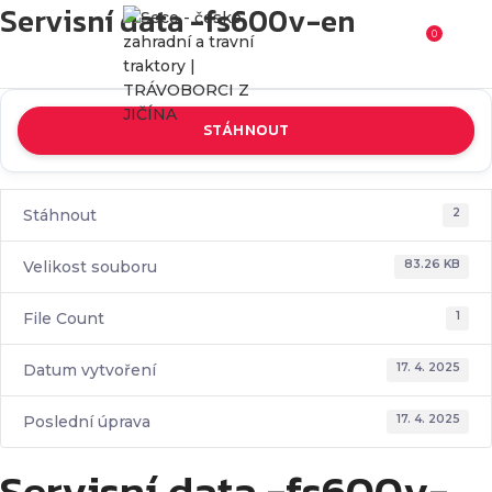
Servisní data -fs600v-en
0
0
K
STÁHNOUT
Stáhnout
2
Velikost souboru
83.26 KB
File Count
1
Datum vytvoření
17. 4. 2025
Poslední úprava
17. 4. 2025
Servisní data -fs600v-