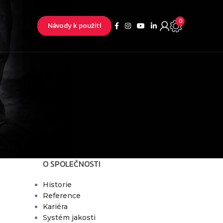
0
Návody k použití
O SPOLEČNOSTI
Historie
Reference
Kariéra
Systém jakosti