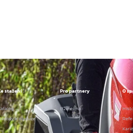
Ke stažení
Pro partnery
O sp
atalog
B2B zóna
Hist
ávody k obsluze
Refe
Karié