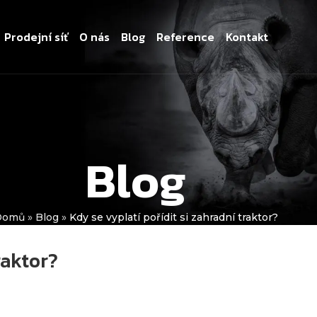
Prodejní síť
O nás
Blog
Reference
Kontakt
Blog
Domů
»
Blog
»
Kdy se vyplatí pořídit si zahradní traktor?
raktor?