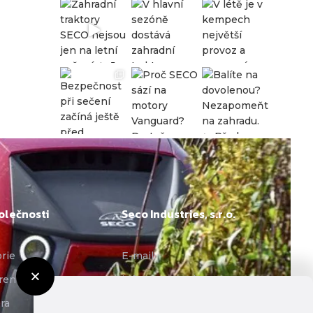
olečnosti
Seco Industries, s.r.o.
orie
E-mail:
rence
info@seco-traktory.cz
ra