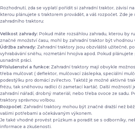
Rozhodnutí, zda se vyplatí pořídit si zahradní traktor, závisí na
kterou plánujete s traktorem provádět, a váš rozpočet. Zde je 
zahradního traktoru:
Velikost zahrady:
Pokud máte rozsáhlou zahradu, kterou by ruč
značné množství času, mohl by zahradní traktor být vhodnou 
Údržba zahrady:
Zahradní traktory jsou obzvláště užitečné, pok
vyhrabávání sněhu, rozmetání hnojiva apod. Pokud plánujete p
usnadnit práci.
Příslušenství a funkce:
Zahradní traktory mají obvykle možnos
třeba mulčovat ( deflektor, mulčovací záslepka, speciální mulč
podestýlku pro domácí zvířectvo. Taktéž je možné aktivně tra
frézu, tak sněhovou radlici či zametací kartáč. Další možností
zahradní nářadí, drobný materiál, nebo třeba ovoce ze sadu. P
traktory správnou volbou.
Rozpočet:
Zahradní traktory mohou být značně dražší než běžné
vašimi potřebami a očekávaným výkonem.
Je také vhodné provést průzkum a poradit se s odborníky, nebo
informace a zkušenosti.