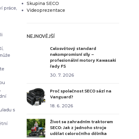
Skupina SECO
í práce,
Videoprezentace
li
NEJNOVĚJŠÍ
Celosvětový standard
í,
nekompromisní síly –
 může
profesionální motory Kawasaki
řady FS
te
30. 7. 2026
vou
,
Proč společnost SECO sází na
dní
Vanguard?
18. 6. 2026
uladu s
Život se zahradním traktorem
étní
SECO: Jak z jednoho stroje
udělat celoročního dělníka