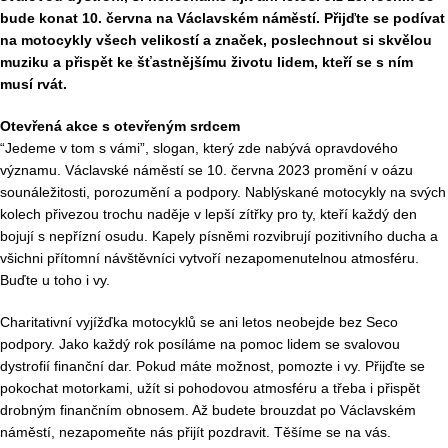
bude konat 10. června na Václavském náměstí. Přijďte se podívat
na motocykly všech velikostí a značek, poslechnout si skvělou
muziku a přispět ke šťastnějšímu životu lidem, kteří se s ním
musí rvát.
Otevřená akce s otevřeným srdcem
“Jedeme v tom s vámi”, slogan, který zde nabývá opravdového
významu. Václavské náměstí se 10. června 2023 promění v oázu
sounáležitosti, porozumění a podpory. Nablýskané motocykly na svých
kolech přivezou trochu naděje v lepší zítřky pro ty, kteří každý den
bojují s nepřízní osudu. Kapely písněmi rozvibrují pozitivního ducha a
všichni přítomní návštěvníci vytvoří nezapomenutelnou atmosféru.
Buďte u toho i vy.
Charitativní vyjížďka motocyklů se ani letos neobejde bez Seco
podpory. Jako každý rok posíláme na pomoc lidem se svalovou
dystrofií finanční dar. Pokud máte možnost, pomozte i vy. Přijďte se
pokochat motorkami, užít si pohodovou atmosféru a třeba i přispět
drobným finančním obnosem. Až budete brouzdat po Václavském
náměstí, nezapomeňte nás přijít pozdravit. Těšíme se na vás.