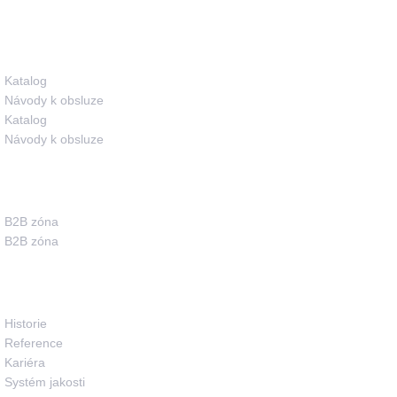
Ke stažení
Katalog
Návody k obsluze
Katalog
Návody k obsluze
Pro partnery
B2B zóna
B2B zóna
O společnosti
Historie
Reference
Kariéra
Systém jakosti