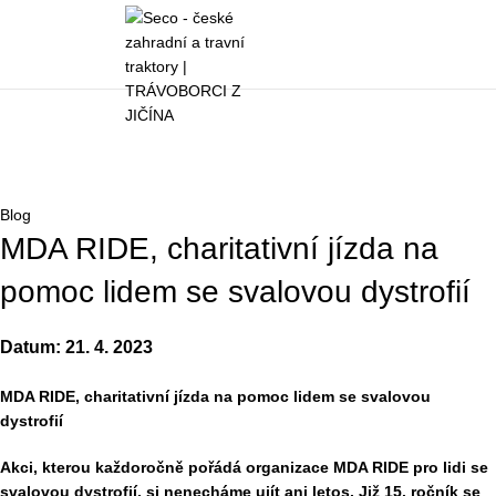
0
0
K
Blog
Domů
»
Blog
»
MDA RIDE, charitativní jízda na pomoc lidem se
svalovou dystrofií
Blog
MDA RIDE, charitativní jízda na
pomoc lidem se svalovou dystrofií
21. 4. 2023
MDA RIDE, charitativní jízda na pomoc lidem se svalovou
dystrofií
Akci, kterou každoročně pořádá organizace MDA RIDE pro lidi se
svalovou dystrofií, si nenecháme ujít ani letos. Již 15. ročník se