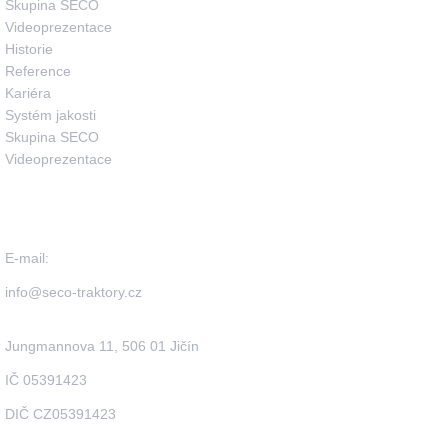
Skupina SECO
Videoprezentace
Historie
Reference
Kariéra
Systém jakosti
Skupina SECO
Videoprezentace
Seco Industries, s.r.o.
E-mail:
info@seco-traktory.cz
Jungmannova 11, 506 01 Jičín
IČ 05391423
DIČ CZ05391423