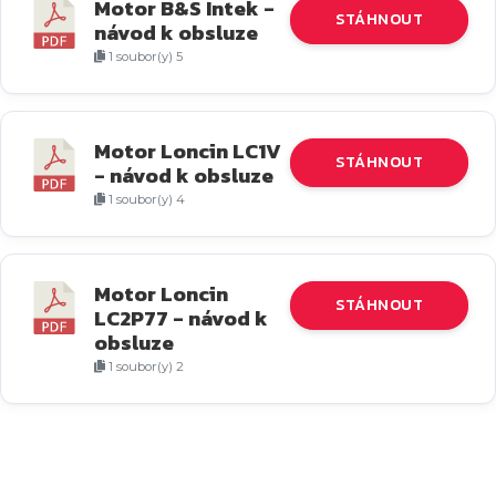
Motor B&S Intek -
STÁHNOUT
návod k obsluze
1 soubor(y)
5
MB
Motor Loncin LC1V
STÁHNOUT
- návod k obsluze
1 soubor(y)
4
MB
Motor Loncin
STÁHNOUT
LC2P77 - návod k
obsluze
1 soubor(y)
2
MB