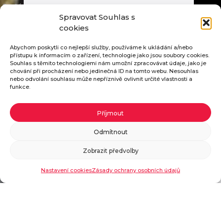
Systém jakosti
Spravovat Souhlas s
Skupina SECO
cookies
Videoprezentace
Abychom poskytli co nejlepší služby, používáme k ukládání a/nebo
přístupu k informacím o zařízení, technologie jako jsou soubory cookies.
Seco Industries, s.r.o.
Souhlas s těmito technologiemi nám umožní zpracovávat údaje, jako je
chování při procházení nebo jedinečná ID na tomto webu. Nesouhlas
nebo odvolání souhlasu může nepříznivě ovlivnit určité vlastnosti a
funkce.
E-mail:
Pošleme vám katalog ZDARMA
info@seco-traktory.cz
Příjmout
Pokud vyplníte potřebné údaje, zašleme vám
Odmítnout
Jungmannova 11, 506 01 Jičín
katalog našich traktorů zdarma.
Zobrazit předvolby
IČ 05391423
Objednat katalog
DIČ CZ05391423
Nastavení cookies
Zásady ochrany osobních údajů