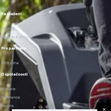
Ke stažení
Katalog
Návody k obsluze
Pro partnery
B2B zóna
O společnosti
Historie
Reference
Kariéra