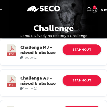
0
0
K
Challenge
Domů
»
Návody na traktory
»
Challenge
Challenge MJ -
STÁHNOUT
návod k obsluze
1 soubor(y)
21.43 MB
Challenge AJ -
STÁHNOUT
návod k obsluze
1 soubor(y)
20.27 MB