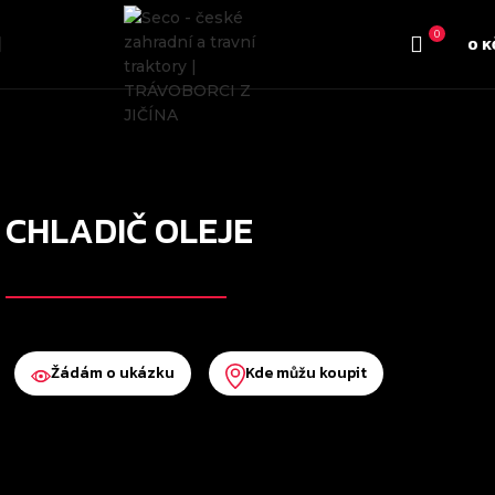
0
0
K
CHLADIČ OLEJE
Žádám o ukázku
Kde můžu koupit