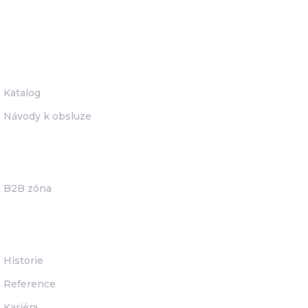
Ke stažení
Katalog
Návody k obsluze
Pro partnery
B2B zóna
O společnosti
Historie
Reference
Kariéra