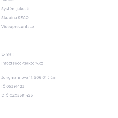
Systém jakosti
Skupina SECO
Videoprezentace
Seco Industries, s.r.o.
E-mail:
info@seco-traktory.cz
Jungmannova 11, 506 01 Jičín
IČ 05391423
DIČ CZ05391423