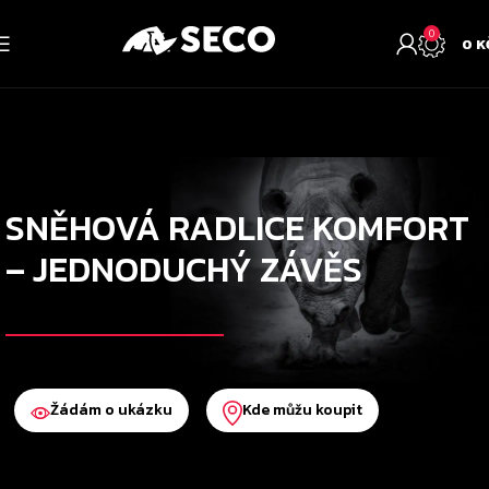
0
0
K
SNĚHOVÁ RADLICE KOMFORT
– JEDNODUCHÝ ZÁVĚS
Žádám o ukázku
Kde můžu koupit