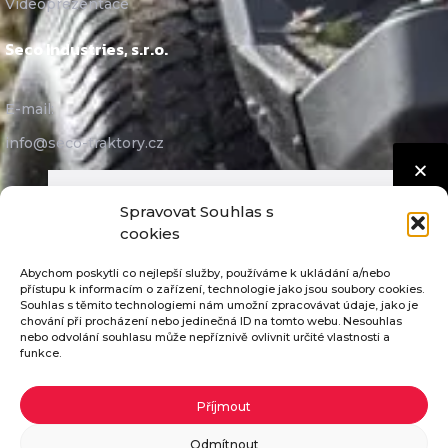
Videoprezentace
Seco Industries, s.r.o.
E-mail:
info@seco-traktory.cz
Jungmannova 11, 506 01 Jičín
Spravovat Souhlas s
IČ 05391423
cookies
DIČ CZ05391423
Abychom poskytli co nejlepší služby, používáme k ukládání a/nebo
přístupu k informacím o zařízení, technologie jako jsou soubory cookies.
Souhlas s těmito technologiemi nám umožní zpracovávat údaje, jako je
chování při procházení nebo jedinečná ID na tomto webu. Nesouhlas
nebo odvolání souhlasu může nepříznivě ovlivnit určité vlastnosti a
funkce.
Pošleme vám katalog ZDARMA
Seco Industries, s.r.o. ©
2026
Nastavení cookies
Příjmout
GDPR
Pokud vyplníte potřebné údaje, zašleme vám
Odmítnout