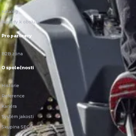
Katalog
Návody k obsluze
Pro partnery
B2B zóna
O společnosti
Historie
Reference
Kariéra
Systém jakosti
Skupina SECO