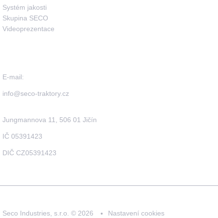
Systém jakosti
Skupina SECO
Videoprezentace
Seco Industries, s.r.o.
E-mail:
info@seco-traktory.cz
Jungmannova 11, 506 01 Jičín
IČ 05391423
DIČ CZ05391423
Seco Industries, s.r.o. ©
2026
Nastavení cookies