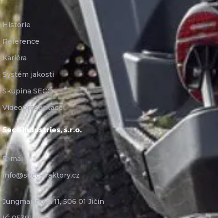
Historie
Reference
Kariéra
Systém jakosti
Skupina SECO
Videoprezentace
Seco Industries, s.r.o.
E-mail:
info@seco-traktory.cz
Jungmannova 11, 506 01 Jičín