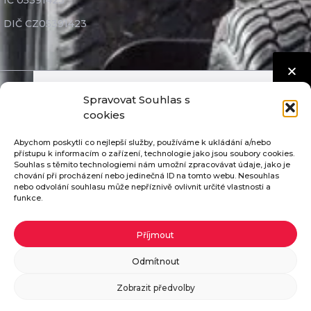
IČ 05391423
DIČ CZ05391423
Spravovat Souhlas s
Seco Industries, s.r.o. ©
2026
Nastavení cookies
cookies
GDPR
Abychom poskytli co nejlepší služby, používáme k ukládání a/nebo
Díly nejvyšší kvality
přístupu k informacím o zařízení, technologie jako jsou soubory cookies.
Souhlas s těmito technologiemi nám umožní zpracovávat údaje, jako je
Mimosoudní řešení sporů
chování při procházení nebo jedinečná ID na tomto webu. Nesouhlas
nebo odvolání souhlasu může nepříznivě ovlivnit určité vlastnosti a
funkce.
Pošleme vám katalog ZDARMA
Příjmout
Pokud vyplníte potřebné údaje, zašleme vám
Odmítnout
katalog našich traktorů zdarma.
Zobrazit předvolby
Objednat katalog