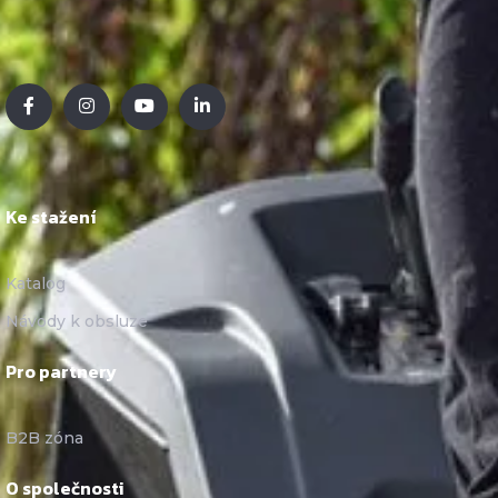
Ke stažení
Katalog
Návody k obsluze
Pro partnery
B2B zóna
O společnosti