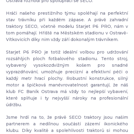
Ostrava rozhodl pro spolupráci se SECO.
Hráči našeho prestižního týmu spoléhají na perfektní
stav trávníku při každém zápase. A právě zahradní
traktory SECO, včetně modelu Starjet P6 PRO, nám v
tom pomáhají. Hřiště na Městském stadionu v Ostravě-
Vítkovicích díky nim vždy září dokonalým trávníkem.
Starjet P6 PRO je totiž ideální volbou pro udržování
rozsáhlých ploch fotbalového stadionu. Tento stroj,
vybavený vysokozdvižným košem pro snadné
vyprazdňování, umožňuje precizní a efektivní péči o
každý metr hrací plochy. Robustní konstrukce, silný
motor a špičková manévrovatelnost garantují, že náš
klub FC Baník Ostrava má vždy to nejlepší vybavení,
které splňuje i ty nejvyšší nároky na profesionální
údržbu.
Jsme hrdí na to, že právě SECO traktory jsou našim
partnerem a nedílnou součástí zázemí ikonického
klubu. Díky kvalitě a spolehlivosti traktorů si mohou