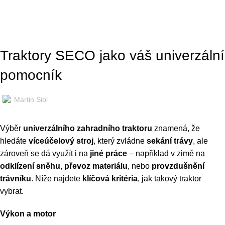
Blog
Domů
»
Blog
»
Traktory SECO jako váš univerzální pomocník
BLOG
Traktory SECO jako váš univerzální
pomocník
Martin Sibl
Výběr
univerzálního zahradního traktoru
znamená, že
hledáte
víceúčelový stroj
, který zvládne
sekání trávy
, ale
zároveň se dá využít i na
jiné práce
– například v zimě na
odklízení sněhu
,
převoz materiálu
, nebo
provzdušnění
trávníku
. Níže najdete
klíčová kritéria
, jak takový traktor
vybrat.
Výkon a motor