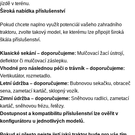
jízdě v terénu.
Široká nabídka příslušenství
Pokud chcete naplno využít potenciál vašeho zahradního
traktoru, zvolte takový model, ke kterému lze připojit široká
škála příslušenství.
Klasické sekání –
doporučujeme:
Mulčovací žací ústrojí,
deflektor či mulčovací záslepku.
Vhodné pro následnou péči o trávník – doporučujeme:
Vertikutátor, rozmetadlo.
Letní údržba – doporučujeme:
Bubnovou sekačku, obraceč
sena, zametací kartáč, sklopný vozík.
Zimní údržba – doporučujeme:
Sněhovou radlici, zametací
kartáč, sněhovou frézu, řetězy.
Dostupnost a kompatibilitu příslušenství lze ověřit v
konfigurátoru u jednotlivých modelů.
Pokud si přesto nejste jistí jaký traktor bude pro vás tím