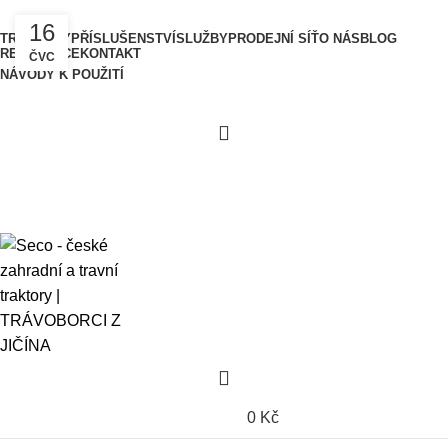
16
TRAKTORY
PŘÍSLUŠENSTVÍ
SLUŽBY
PRODEJNÍ SÍŤ
O NÁS
BLOG
REFERENCE
KONTAKT
ČVC
NÁVODY K POUŽITÍ
0
0
Kč
0