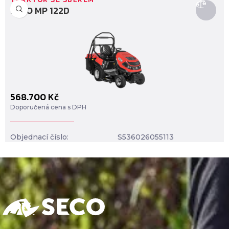
SECO MP 122D
568.700
Kč
Doporučená cena s DPH
Objednací číslo:
S536026055113