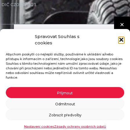
DIČ CZ05391423
Spravovat Souhlas s
Seco Industries, s.r.o. ©
2026
Nastavení cookies
cookies
GDPR
Abychom poskytli co nejlepší služby, používáme k ukládání a/nebo
Díly nejvyšší kvality
přístupu k informacím o zařízení, technologie jako jsou soubory cookies.
Souhlas s těmito technologiemi nám umožní zpracovávat údaje, jako je
Mimosoudní řešení sporů
chování při procházení nebo jedinečná ID na tomto webu. Nesouhlas
nebo odvolání souhlasu může nepříznivě ovlivnit určité vlastnosti a
funkce.
Pošleme vám katalog ZDARMA
Příjmout
Pokud vyplníte potřebné údaje, zašleme vám
Odmítnout
katalog našich traktorů zdarma.
Zobrazit předvolby
Objednat katalog
Nastavení cookies
Zásady ochrany osobních údajů