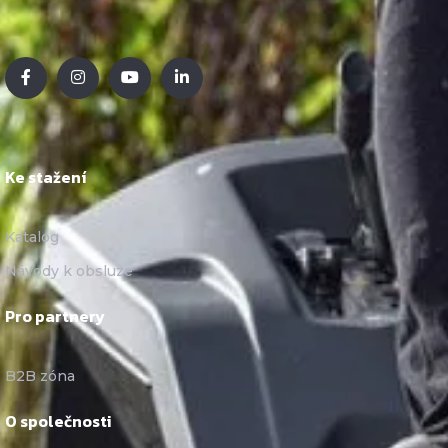
Ke stažení
Katalog
Návody k obsluze
Pro partnery
B2B zóna
O společnosti