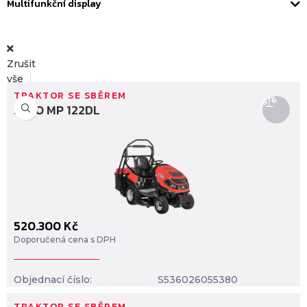
Multifunkční display
Zrušit
vše
TRAKTOR SE SBĚREM
SECO MP 122DL
Profi
520.300
Kč
Doporučená cena s DPH
Objednací číslo:
S536026055380
TRAKTOR SE SBĚREM