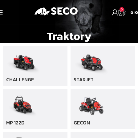
0
0
K
Traktory
CHALLENGE
STARJET
MP 122D
GECON