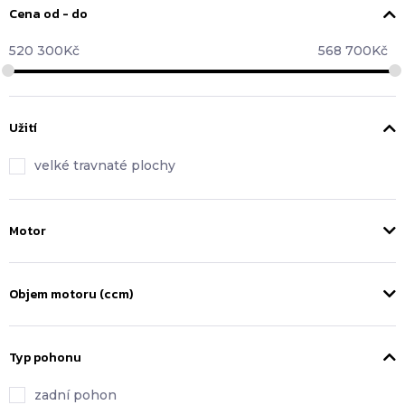
Cena od - do
520 300
Kč
568 700
Kč
Užití
velké travnaté plochy
Motor
Objem motoru (ccm)
Typ pohonu
zadní pohon