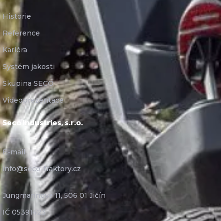
Historie
Reference
Kariéra
Systém jakosti
Skupina SECO
Videoprezentace
Seco Industries, s.r.o.
E-mail:
info@seco-traktory.cz
Jungmannova 11, 506 01 Jičín
IČ 05391423