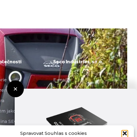
olečnosti
Seco Industries, s.r.o.
orie
E-mail:
rence
info@seco-traktory.cz
ra
Jungmannova 11, 506 01
ém jakosti
Jičín
ina SECO
IČ 05391423
oprezentace
Spravovat Souhlas s cookies