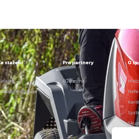
Ke stažení
Pro partnery
O sp
atalog
B2B zóna
Hist
ávody k obsluze
Refe
Karié
Syst
Skup
Vide