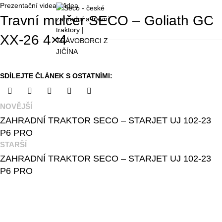
Prezentační videa
,
Videa
0
Travní mulčer SECO – Goliath GC
0
K
XX-26 4×4
NOVĚJŠÍ
ZAHRADNÍ TRAKTOR SECO – STARJET UJ 102-23
P6 PRO
STARŠÍ
ZAHRADNÍ TRAKTOR SECO – STARJET UJ 102-23
P6 PRO