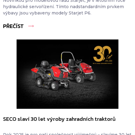
Novinkou pro modelovou řadu Starjet, je v letošním roce
hydraulické servořízení. Tímto nadstandardním prvkem
výbavy jsou vybaveny modely Starjet P6.
PŘEČÍST
SECO slaví 30 let výroby zahradních traktorů
Rok 2025 je pro naši společnost výjimečný – slavíme 30 let