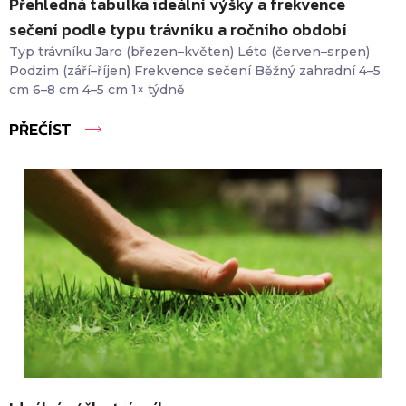
Přehledná tabulka ideální výšky a frekvence
sečení podle typu trávníku a ročního období
Typ trávníku Jaro (březen–květen) Léto (červen–srpen)
Podzim (září–říjen) Frekvence sečení Běžný zahradní 4–5
cm 6–8 cm 4–5 cm 1× týdně
PŘEČÍST