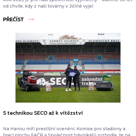
od chvíle, kdy z naší továrny v Jičíně vyjel
PŘEČÍST
S technikou SECO až k vítězství
Na Hanou míří prestižní ocenění. Komise pro stadiony a
hrací plochy FAČR a Společnost trávníkářů rozhodla, že na