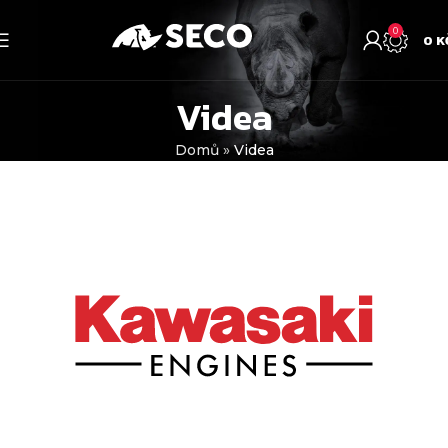
0
0
K
Videa
Domů
»
Videa