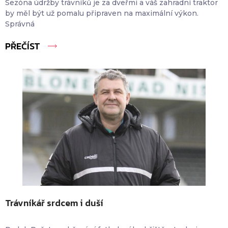
Sezóna údržby trávníků je za dveřmi a váš zahradní traktor
by měl být už pomalu připraven na maximální výkon.
Správná
PŘEČÍST
Trávníkář srdcem i duší