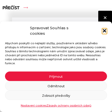
PŘEČÍST
Spravovat Souhlas s
cookies
Abychom poskytli co nejlepší služby, používáme k ukládání a/nebo
přístupu k informacím o zařízení, technologie jako jsou soubory cookies.
Souhlas s těmito technologiemi nám umožní zpracovávat údaje, jako je
chování při procházení nebo jedinečná ID na tomto webu. Nesouhlas
nebo odvolání souhlasu může nepříznivě ovlivnit určité vlastnosti a
funkce.
Pošleme vám katalog ZDARMA
Příjmout
Dědictví – koňská sekačka z Jičína
Pokud vyplníte potřebné údaje, zašleme vám
Odmítnout
katalog našich traktorů zdarma.
Zobrazit předvolby
Ve světě plném moderních technologií a efektivních strojů
Objednat katalog
je osvěžující narazit na tradici, která přežila dekády. Jedním
Nastavení cookies
Zásady ochrany osobních údajů
z takových příkladů