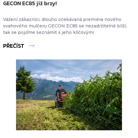
GECON EC85 již brzy!
Vážení zákazníci, dlouho očekávaná premiéra nového
svahového mulčeru GECON EC85 se nezadržitelně blíží,
tak se pojďme seznámit s jeho klíčovými
PŘEČÍST