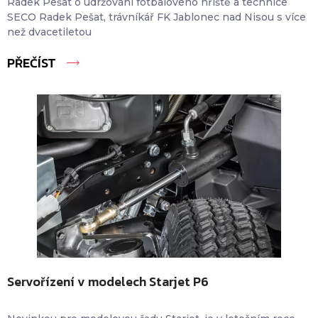
Radek Pešat o udržování fotbalového hřiště a technice
SECO Radek Pešat, trávníkář FK Jablonec nad Nisou s více
než dvacetiletou
PŘEČÍST
Servořízení v modelech Starjet P6