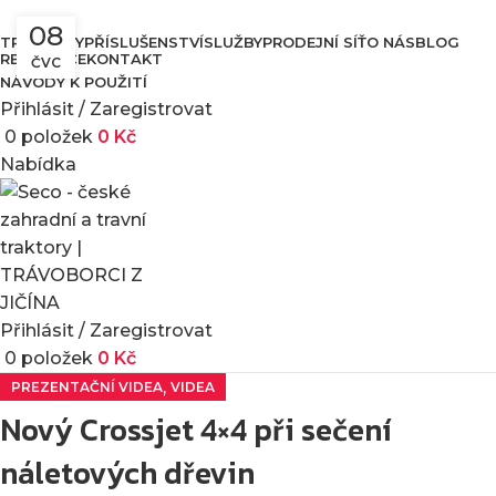
08
TRAKTORY
PŘÍSLUŠENSTVÍ
SLUŽBY
PRODEJNÍ SÍŤ
O NÁS
BLOG
REFERENCE
KONTAKT
ČVC
NÁVODY K POUŽITÍ
Přihlásit / Zaregistrovat
0
položek
0
Kč
Nabídka
Přihlásit / Zaregistrovat
0
položek
0
Kč
,
PREZENTAČNÍ VIDEA
VIDEA
Nový Crossjet 4×4 při sečení
náletových dřevin