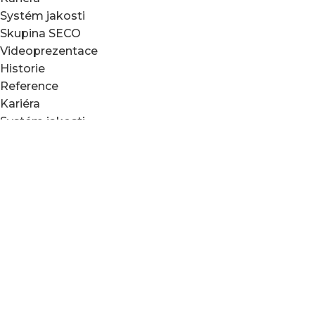
Systém jakosti
Skupina SECO
Videoprezentace
Historie
Reference
Kariéra
Systém jakosti
Skupina SECO
Videoprezentace
Seco Industries, s.r.o.
E-mail:
info@seco-traktory.cz
Jungmannova 11, 506 01 Jičín
IČ 05391423
DIČ CZ05391423