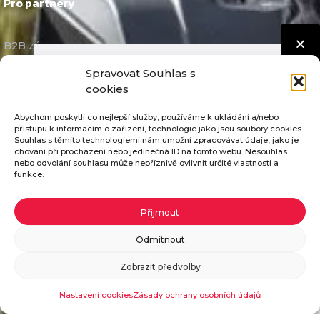
Pro partnery
B2B zóna
Spravovat Souhlas s
O společnosti
cookies
Abychom poskytli co nejlepší služby, používáme k ukládání a/nebo
Historie
přístupu k informacím o zařízení, technologie jako jsou soubory cookies.
Souhlas s těmito technologiemi nám umožní zpracovávat údaje, jako je
Reference
chování při procházení nebo jedinečná ID na tomto webu. Nesouhlas
nebo odvolání souhlasu může nepříznivě ovlivnit určité vlastnosti a
Kariéra
funkce.
Systém jakosti
Pošleme vám katalog ZDARMA
Příjmout
Skupina SECO
Pokud vyplníte potřebné údaje, zašleme vám
Odmítnout
Videoprezentace
katalog našich traktorů zdarma.
Zobrazit předvolby
Seco Industries, s.r.o.
Objednat katalog
Nastavení cookies
Zásady ochrany osobních údajů
E-mail: