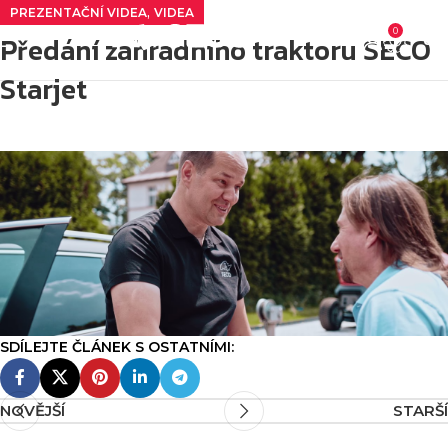
,
PREZENTAČNÍ VIDEA
VIDEA
0
Předání zahradního traktoru SECO
0
K
Starjet
NOVĚJŠÍ
STARŠÍ