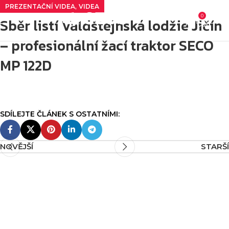
,
PREZENTAČNÍ VIDEA
VIDEA
0
Sběr listí Valdštejnská lodžie Jičín
0
K
– profesionální žací traktor SECO
MP 122D
NOVĚJŠÍ
STARŠÍ