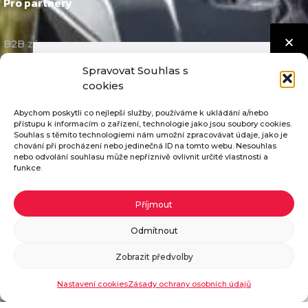
Pro partnery
B2B zóna
Spravovat Souhlas s
O společnosti
cookies
Abychom poskytli co nejlepší služby, používáme k ukládání a/nebo
Historie
přístupu k informacím o zařízení, technologie jako jsou soubory cookies.
Souhlas s těmito technologiemi nám umožní zpracovávat údaje, jako je
Reference
chování při procházení nebo jedinečná ID na tomto webu. Nesouhlas
nebo odvolání souhlasu může nepříznivě ovlivnit určité vlastnosti a
Kariéra
funkce.
Systém jakosti
Pošleme vám katalog ZDARMA
Příjmout
Skupina SECO
Pokud vyplníte potřebné údaje, zašleme vám
Odmítnout
Videoprezentace
katalog našich traktorů zdarma.
Zobrazit předvolby
Seco Industries, s.r.o.
Objednat katalog
Nastavení cookies
Zásady ochrany osobních údajů
E-mail: